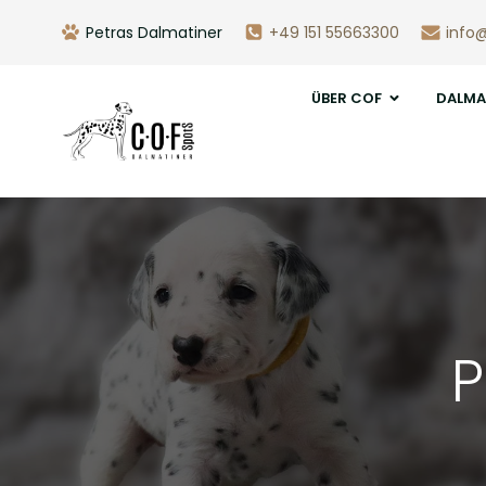
Petras Dalmatiner
+49 151 55663300
info
ÜBER COF
DALMA
P