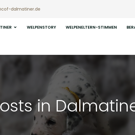
@cof-dalmatiner.de
TINER
WELPENSTORY
WELPENELTERN-STIMMEN
BER
osts in Dalmatin