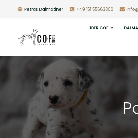
Petras Dalmatiner
+49 151 55663300
info
ÜBER COF
DALMA
P