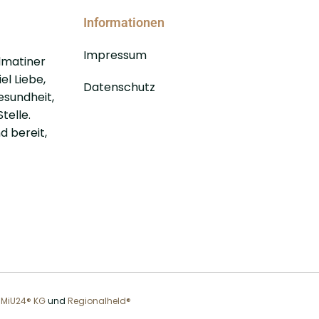
Informationen
Impressum
lmatiner
el Liebe,
Datenschutz
esundheit,
telle.
d bereit,
n
MiU24® KG
und
Regionalheld®