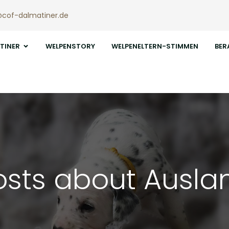
@cof-dalmatiner.de
TINER
WELPENSTORY
WELPENELTERN-STIMMEN
BER
osts about Ausla