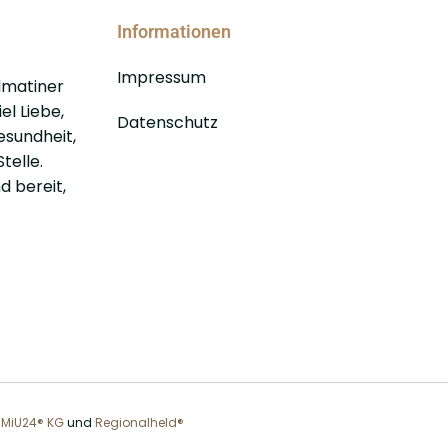
Informationen
Impressum
lmatiner
el Liebe,
Datenschutz
esundheit,
telle.
d bereit,
n
MiU24® KG
und
Regionalheld®