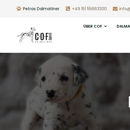
Petras Dalmatiner
+49 151 55663300
info
ÜBER COF
DALMA