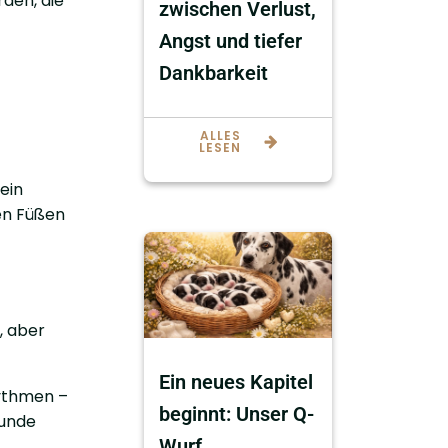
rden, die
zwischen Verlust,
Angst und tiefer
Dankbarkeit
ALLES
LESEN
ein
den Füßen
, aber
Ein neues Kapitel
hythmen –
beginnt: Unser Q-
Hunde
Wurf