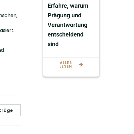
Erfahre, warum
Prägung und
nschen,
Verantwortung
siert.
entscheidend
sind
nd
ALLES
LESEN
träge