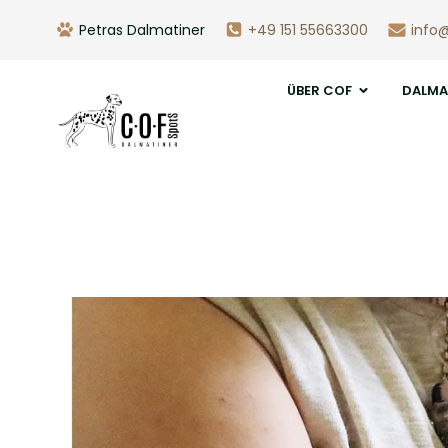
Petras Dalmatiner
+49 151 55663300
info
ÜBER COF
DALMA