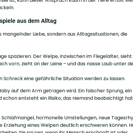
ie ist, kann dieser Anspruch kaum in der Tiefe erfüllt we
ickeln.
spiele aus dem Alltag
 mangelnder Liebe, sondern aus Alltagssituationen, die
ge spazieren. Der Welpe, inzwischen im Flegelalter, sieht 
nach vorn, zieht an der Leine – und das nasse Laub unter 
n Schreck eine gefährliche Situation werden zu lassen.
aby auf dem Arm getragen wird. Ein falscher Sprung, ein
schon entsteht ein Risiko, das niemand beabsichtigt hat
e: Schlafmangel, hormonelle Umstellungen, neue Tagesr
lige Erziehung eines Welpen deutlich erschweren können. 
heiten. Sie spüren, wenn ihr Mensch erschöpft ist oder