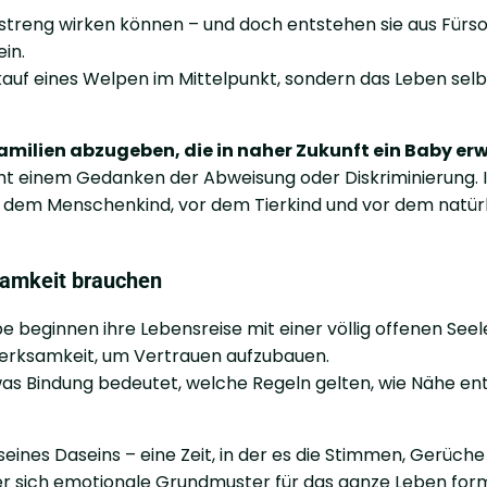
k streng wirken können – und doch entstehen sie aus Fürso
in.
kauf eines Welpen im Mittelpunkt, sondern das Leben selb
amilien abzugeben, die in naher Zukunft ein Baby er
icht einem Gedanken der Abweisung oder Diskriminierung. 
vor dem Menschenkind, vor dem Tierkind und vor dem natür
samkeit brauchen
 beginnen ihre Lebensreise mit einer völlig offenen Seel
merksamkeit, um Vertrauen aufzubauen.
was Bindung bedeutet, welche Regeln gelten, wie Nähe en
 seines Daseins – eine Zeit, in der es die Stimmen, Gerüch
der sich emotionale Grundmuster für das ganze Leben for