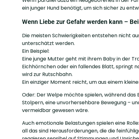
Wenn parallel dazu ein Neugeborenes in der Famil
ein junger Hund benötigt, um sich sicher zu entw
Wenn Liebe zur Gefahr werden kann – Bei
Die meisten Schwierigkeiten entstehen nicht aus
unterschätzt werden.
Ein Beispiel:
Eine junge Mutter geht mit ihrem Baby in der Tra
Eichhörnchen oder ein fallendes Blatt, springt 
wird zur Rutschbahn.
Ein einziger Moment reicht, um aus einem kleine
Oder: Der Welpe möchte spielen, während das B
Stolpern, eine unvorhersehbare Bewegung – und 
vermeidbar gewesen wäre.
Auch emotionale Belastungen spielen eine Roll
all das sind Herausforderungen, die die feinfüh
reagieren sensibel auf Stimmungen und Unsicher