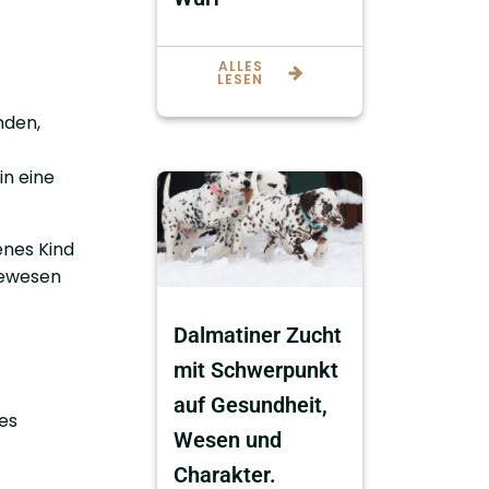
ALLES
LESEN
nden,
in eine
enes Kind
bewesen
Dalmatiner Zucht
mit Schwerpunkt
auf Gesundheit,
les
Wesen und
Charakter.