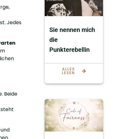
rge,
st. Jedes
Sie nennen mich
die
warten
Punkterebellin
Im
lichen
ALLES
LESEN
e. Beide
tsteht
e und
men.