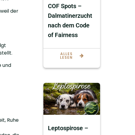
COF Spots –
 weil der
Dalmatinerzucht
nach dem Code
of Fairness
lgt
tellt.
ALLES
LESEN
e und
it, Ruhe
Leptospirose –