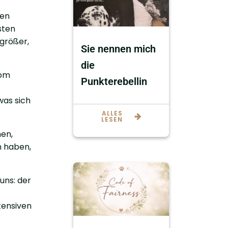
ren
rsten
 größer,
Sie nennen mich
die
vom
Punkterebellin
was sich
ALLES
LESEN
hen,
n haben,
uns: der
tensiven