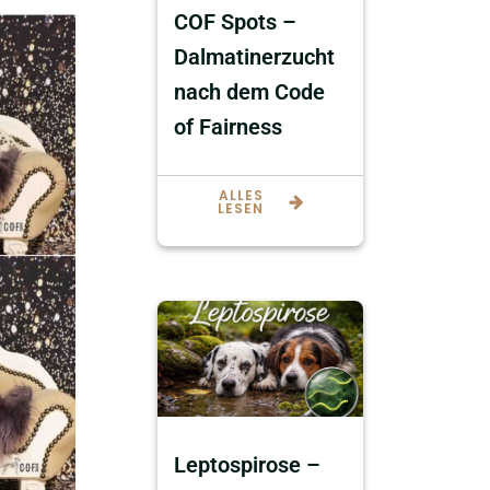
COF Spots –
Dalmatinerzucht
nach dem Code
of Fairness
ALLES
LESEN
Leptospirose –