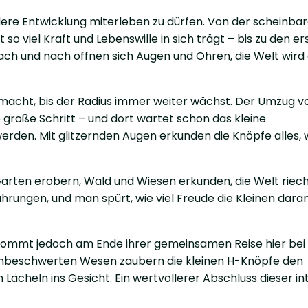
ndere Entwicklung miterleben zu dürfen. Von der scheinba
t so viel Kraft und Lebenswille in sich trägt – bis zu den e
 Nach und nach öffnen sich Augen und Ohren, die Welt wird
emacht, bis der Radius immer weiter wächst. Der Umzug 
roße Schritt – und dort wartet schon das kleine
erden. Mit glitzernden Augen erkunden die Knöpfe alles, 
arten erobern, Wald und Wiesen erkunden, die Welt riec
hrungen, und man spürt, wie viel Freude die Kleinen dara
mmt jedoch am Ende ihrer gemeinsamen Reise hier bei 
 unbeschwerten Wesen zaubern die kleinen H-Knöpfe den
Lächeln ins Gesicht. Ein wertvollerer Abschluss dieser in