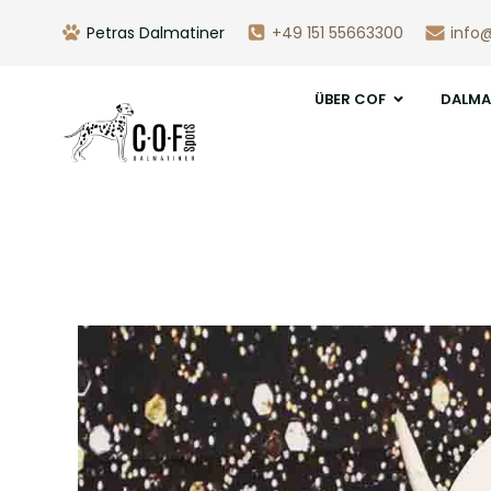
Petras Dalmatiner
+49 151 55663300
info
ÜBER COF
DALMA