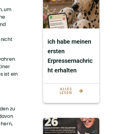
n, um
ine
und
 nicht
ich habe meinen
ersten
ewahren
Erpressernachric
tiner
ht erhalten
 ist ein
ALLES
LESEN
nden zu
 davon
chern,