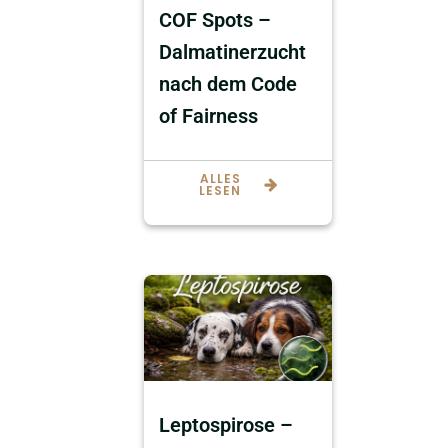
COF Spots –
Dalmatinerzucht
nach dem Code
of Fairness
ALLES
LESEN
Leptospirose –