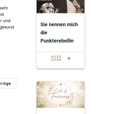
 sehr
nd
er und
Sie nennen mich
 gesund
die
Punkterebellin
ALLES
LESEN
träge