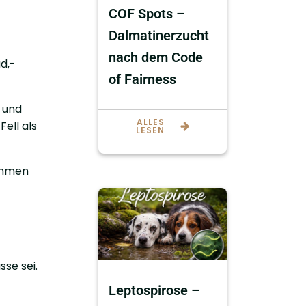
COF Spots –
Dalmatinerzucht
nach dem Code
d,-
of Fairness
 und
ALLES
Fell als
LESEN
ommen
se sei.
Leptospirose –