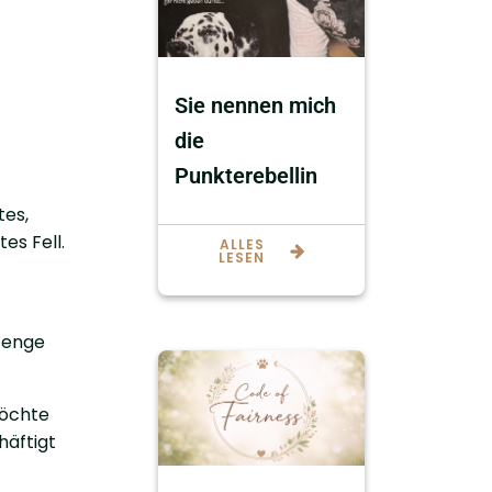
Sie nennen mich
die
Punkterebellin
tes,
es Fell.
ALLES
LESEN
e enge
möchte
häftigt