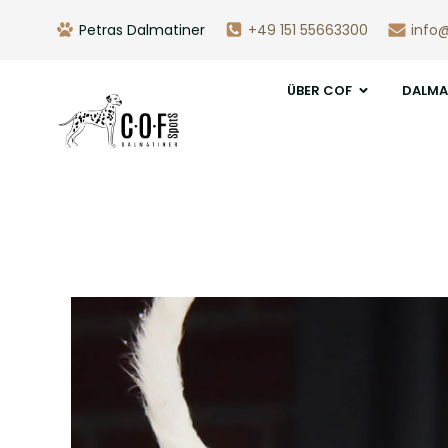
Petras Dalmatiner
+49 151 55663300
info
ÜBER COF
DALMA