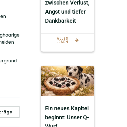
zwischen Verlust,
Angst und tiefer
ren
Dankbarkeit
nghaarige
ALLES
heiden
LESEN
dergrund
Ein neues Kapitel
träge
beginnt: Unser Q-
Wurf