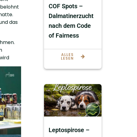
COF Spots –
 belohnt
hatte.
Dalmatinerzucht
 und das
nach dem Code
of Fairness
ehmen.
n
ALLES
wird
LESEN
Leptospirose –