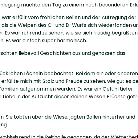
legung machte den Tag zu einem noch besonderen Erle
war erfüllt vom fröhlichen Bellen und der Aufregung der
, als die Welpen des C- und D-Wurfs sich wiederfanden u
 Es war rührend zu sehen, wie sie sich freudig begrüßten,
rn. Es war einfach super harmonisch.
schten liebevoll Geschichten aus und genossen das
glücklichen Lächeln beobachtet. Bei dem ein oder andere
Es erfüllte mich mit Stolz und Freude zu sehen, wie gut es d
n Familien aufgenommen wurden. Es war ein Gefühl tiefer
nd Liebe in der Aufzucht dieser kleinen Wesen Früchte get
. Sie tobten über die Wiese, jagten Bällen hinterher und
ng.
r wohlwissend in die Reithalle gegangen, da der Wetterber