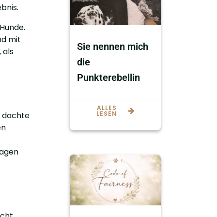
bnis.
 Hunde.
nd mit
Sie nennen mich
 als
die
Punkterebellin
ALLES
LESEN
n dachte
en
ragen
icht