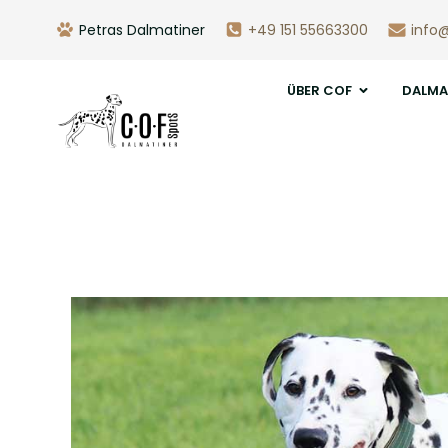
Petras Dalmatiner
+49 151 55663300
info
ÜBER COF
DALMA