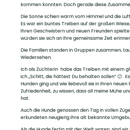
kommen konnten. Doch gerade diese Zusammen
Die Sonne schien warm vom Himmel und die Luft 
Es war ein buntes Treiben auf der großen Wiese
ihren Geschwistern und neuen Freunden spielten.
würden sie sich an ihre gemeinsame Zeit erinne
Die Familien standen in Gruppen zusammen, tau
Wiedersehen.
Ich als Züchterin habe das Treiben mit einem 
ich „Schitt, die hättest Du behalten sollen“ 🙂 . 
Hunden ging und wie liebevoll sie in ihren neue
Zufriedenheit, zu wissen, dass all meine Mühe u
hat.
Auch die Hunde genossen den Tag in vollen Zügen
erkundeten neugierig ihre alt bekannte Umgebu
Als die Hunde fertig mit der Welt waren, sind wi